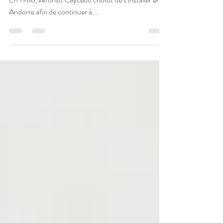
De 1988 à nos jours : la sophrologie se développe.
En 1988, Alfonso Caycedo choisit de s’installer en
Andorre afin de continuer à...